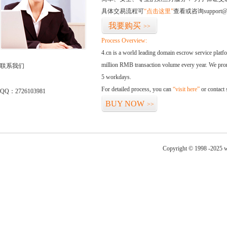
具体交易流程可
“点击这里”
查看或咨询support@
我要购买
>>
Process Overview:
4.cn is a world leading domain escrow service plat
million RMB transaction volume every year. We promi
联系我们
5 workdays.
For detailed process, you can
“visit here”
or contact
QQ：2726103981
BUY NOW
>>
Copyright © 1998 -2025 w